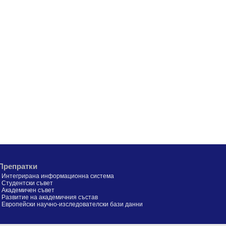
Препратки
•
Интегрирана информационна система
•
Студентски съвет
•
Академичен съвет
•
Развитие на академичния състав
•
Европейски научно-изследователски бази данни