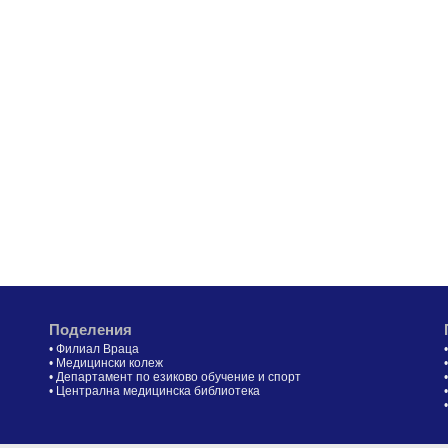
Поделения
•
Филиал Враца
•
Медицински колеж
•
Департамент по езиково обучение и спорт
•
Централна медицинска библиотека