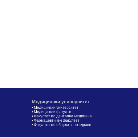
Медицински университет
•
Медицински университет
•
Медицински факултет
•
Факултет по дентална медицина
•
Фармацевтичен факултет
•
Факултет по обществено здраве