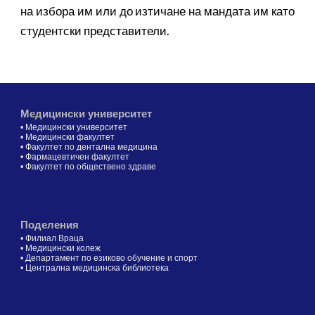
на избора им или до изтичане на мандата им като
студентски представители.
Медицински университет
•
Медицински университет
•
Медицински факултет
•
Факултет по дентална медицина
•
Фармацевтичен факултет
•
Факултет по обществено здраве
Поделения
•
Филиал Враца
•
Медицински колеж
•
Департамент по езиково обучение и спорт
•
Централна медицинска библиотека