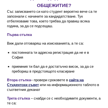
ОБЩЕЖИТИЕ?
Със записването си като студент вероятно вече са те
запознали с начините за кандидатстване. Тук
отбелязваме това, което трябва да правиш всяка
година, за да се подсещаш.
Първа стъпка
Виж дали отговаряш на изискванията, a те са:
постоянната ти адресна регистрация да не е в
София
приемния ти бал да е достатъчно висок, за да се
пребориш в предстоящото класиране
Втора стъпка
– провери сроковете в
сайта на
Студентски съвет
или на информационното таблото в
съответния деканат
Трета стъпка
– снабди се с необходимите документи, а
те са: