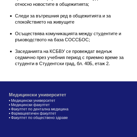
относно новостите в общежитията;
Следи за вътрешния ред в общежитията и за
спокойствието на живущите
Осъществява комуникацията между студентите и
ръководството на база СОССБОС;
Заседанията на КСБВУ се провеждат веднъж
седмично през учебния период с приемно време за
студенти в Студентски град, бл. 40Б, етаж 2.
Медицински университет
•
Медицински университет
•
Медицински факултет
•
Факултет по дентална медицина
•
Фармацевтичен факултет
•
Факултет по обществено здраве