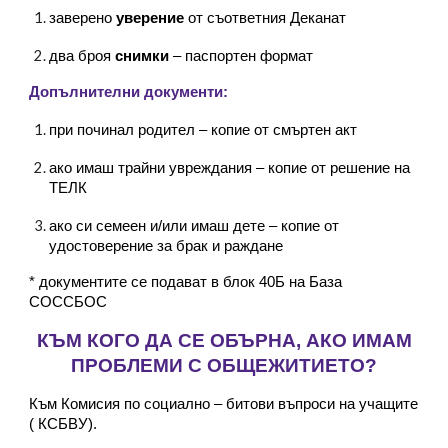
заверено
уверение
от съответния Деканат
два броя
снимки
– паспортен формат
Допълнителни документи:
при починал родител – копие от смъртен акт
ако имаш трайни увреждания – копие от решение на
ТЕЛК
ако си семеен и/или имаш дете – копие от
удостоверение за брак и раждане
* документите се подават в блок 40Б на База
СОССБОС
КЪМ КОГО ДА СЕ ОБЪРНА, АКО ИМАМ
ПРОБЛЕМИ С ОБЩЕЖИТИЕТО?
Към Комисия по социално – битови въпроси на учащите
( КСБВУ).