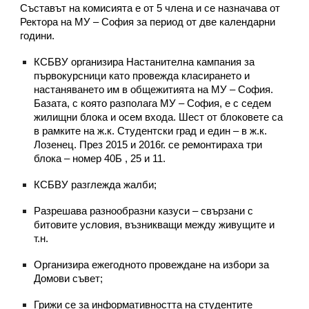
Съставът на комисията е от 5 члена и се назначава от
Ректора на МУ – София за период от две календарни
години.
КСБВУ организира Настанителна кампания за
първокурсници като провежда класирането и
настаняването им в общежитията на МУ – София.
Базата, с която разполага МУ – София, е с седем
жилищни блока и осем входа. Шест от блоковете са
в рамките на ж.к. Студентски град и един – в ж.к.
Лозенец. През 2015 и 2016г. се ремонтираха три
блока – номер 40Б , 25 и 11.
КСБВУ разглежда жалби;
Разрешава разнообразни казуси – свързани с
битовите условия, възникващи между живущите и
т.н.
Организира ежегодното провеждане на избори за
Домови съвет;
Грижи се за информативността на студентите